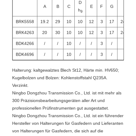
D
A
B
C
E
F
G
H
h
9
BRK5558
19.2
29
10
10
12
3
17
24.5
BRK4263
20
30
10
10
12
3
17
24.5
BDK4266
/
/
10
/
/
3
/
/
BDK4696
/
/
10
/
/
3
/
/
Halterung: kaltgewalztes Blech St12, Härte min. HV650;
Kugelbolzen und Bolzen: Kohlenstoffstahl Q235A.
Verzinkt.
Ningbo Dongzhou Transmission Co., Ltd. ist mit mehr als
300 Präzisionsbearbeitungsgeräten aller Art und
professionellen Prüfinstrumenten gut ausgestattet.
Ningbo Dongzhou Transmission Co., Ltd. ist ein führender
Hersteller von Halterungen für Gasfedern und Lieferanten
von Halterungen für Gasfedern, die sich auf die