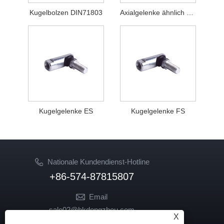
Kugelbolzen DIN71803
Axialgelenke ähnlich DIN71802
Kugelgelenke ES
Kugelgelenke FS
Nationale Kundendienst-Hotline
+86-574-87815807
Email
sale02@hkdongzhou.com
X
market@hkdongzhou.com