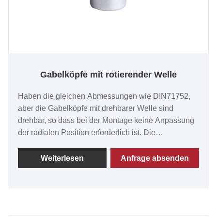
Gabelköpfe mit rotierender Welle
Haben die gleichen Abmessungen wie DIN71752,
aber die Gabelköpfe mit drehbarer Welle sind
drehbar, so dass bei der Montage keine Anpassung
der radialen Position erforderlich ist. Die
Schwenkwelle kompensiert Radialbewegungen, die
durch ungenaue Achsen oder Hebel allein oder
Weiterlesen
Anfrage absenden
durch Bowdenzüge verursacht werden. Bei der
Montage sollten alle beweglichen Teile und
Kontaktflächen geschmiert werden.