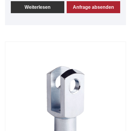
Kundenanwendungen hergestellt. Bitte erkundigen
Weiterlesen
Anfrage absenden
Sie sich daher nach allen Artikeln, die nicht
aufgeführt sind. Gabelköpfe aus Edelstahl sind
ebenfalls erhältlich. Sie können sicher sein,
Gabelköpfe DIN71752 DIN ISO8140 CETOP in
unserem Werk zu kaufen.
Gabelgelenke oder Gabelkopfbaugruppen mit
Stiften, Bolzen oder Sicherungsringen sind je nach
Bedarf erhältlich.
Geeignet für Pneumatikzylinder, Gasfedern, Kabel