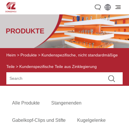
PRODUKTE
Heim
>
Produkte
>
Kundenspezifische, nicht standardmäßige
Teile
> Kundenspezifische Teile aus Zinklegierung
Alle Produkte
Stangenenden
Gabelkopf-Clips und Stifte
Kugelgelenke