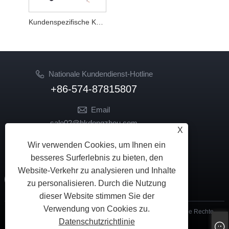
Kundenspezifische Kunststoffteile
Nationale Kundendienst-Hotline
+86-574-87815807
Email
sale02@hkdongzhou.com
X
market@hkdongzhou.com
Wir verwenden Cookies, um Ihnen ein
FOLGEN SIE UNS
besseres Surferlebnis zu bieten, den
Website-Verkehr zu analysieren und Inhalte
zu personalisieren. Durch die Nutzung
dieser Website stimmen Sie der
Verwendung von Cookies zu.
Copyright © 2024 Ningbo Dongzhou Transmission Co., Ltd. Alle Rechte
Datenschutzrichtlinie
vorbehalten.