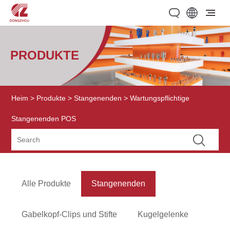
PRODUKTE
Heim
>
Produkte
>
Stangenenden
> Wartungspflichtige
Stangenenden POS
Alle Produkte
Stangenenden
Gabelkopf-Clips und Stifte
Kugelgelenke