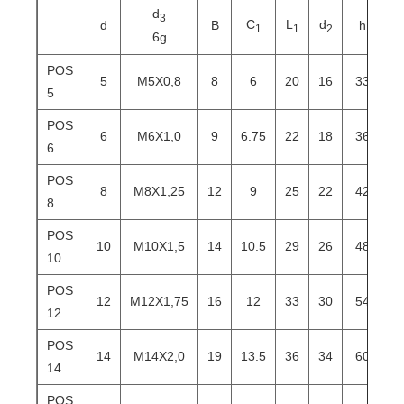
d
3
C
L
d
L
d
B
h
1
1
2
6g
POS
5
M5X0,8
8
6
20
16
33
4
5
POS
6
M6X1,0
9
6.75
22
18
36
4
6
POS
8
M8X1,25
12
9
25
22
42
5
8
POS
10
M10X1,5
14
10.5
29
26
48
6
10
POS
12
M12X1,75
16
12
33
30
54
6
12
POS
14
M14X2,0
19
13.5
36
34
60
7
14
POS