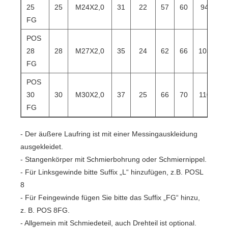
25
25
M24X2,0
31
22
57
60
94
1
FG
POS
28
28
M27X2,0
35
24
62
66
103
1
FG
POS
30
30
M30X2,0
37
25
66
70
110
1
FG
- Der äußere Laufring ist mit einer Messingauskleidung
ausgekleidet.
- Stangenkörper mit Schmierbohrung oder Schmiernippel.
- Für Linksgewinde bitte Suffix „L“ hinzufügen, z.B. POSL
8
- Für Feingewinde fügen Sie bitte das Suffix „FG“ hinzu,
z. B. POS 8FG.
- Allgemein mit Schmiedeteil, auch Drehteil ist optional.