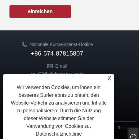
einreichen
Nationale Kundendienst-Hotline
+86-574-87815807
Email
sale02@hkdongzhou.com
X
market@hkdongzhou.com
Wir verwenden Cookies, um Ihnen ein
FOLGEN SIE UNS
besseres Surferlebnis zu bieten, den
Website-Verkehr zu analysieren und Inhalte
zu personalisieren. Durch die Nutzung
dieser Website stimmen Sie der
Verwendung von Cookies zu.
Copyright © 2024 Ningbo Dongzhou Transmission Co., Ltd. Alle Rechte
Datenschutzrichtlinie
vorbehalten.