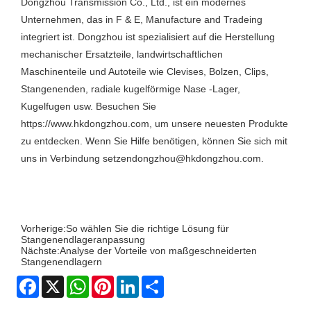
Dongzhou Transmission Co., Ltd., ist ein modernes
Unternehmen, das in F & E, Manufacture and Tradeing
integriert ist. Dongzhou ist spezialisiert auf die Herstellung
mechanischer Ersatzteile, landwirtschaftlichen
Maschinenteile und Autoteile wie Clevises, Bolzen, Clips,
Stangenenden, radiale kugelförmige Nase -Lager,
Kugelfugen usw. Besuchen Sie
https://www.hkdongzhou.com, um unsere neuesten Produkte
zu entdecken. Wenn Sie Hilfe benötigen, können Sie sich mit
uns in Verbindung setzen
dongzhou@hkdongzhou.com
.
Vorherige:
So wählen Sie die richtige Lösung für
Stangenendlageranpassung
Nächste:
Analyse der Vorteile von maßgeschneiderten
Stangenendlagern
Facebook
X
WhatsApp
Pinterest
LinkedIn
Share