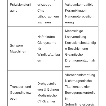
Präzisionsferti
erkzeuge
Vakuumkompatible
gung
Chip-
Keramikkugeln
Lithographiem
Nanometerpositioni
aschinen
erung
Mehrreihige
Hafenkräne
Lastverteilung
Giersysteme
Korrosionsbeständig
Schwere
für
e Beschichtung
Maschinen
Windkraftanlag
Gigantische
en
Drehmomentaufnah
me
Vibrationsdämpfung
Nichtmagnetische
Drehgestelle
Transport und
Titankonstruktion
von U-Bahnen
Gesundheitsw
Bewegungskontrolle
Medizinische
esen
im
CT-Scanner
Submillimeterbereic