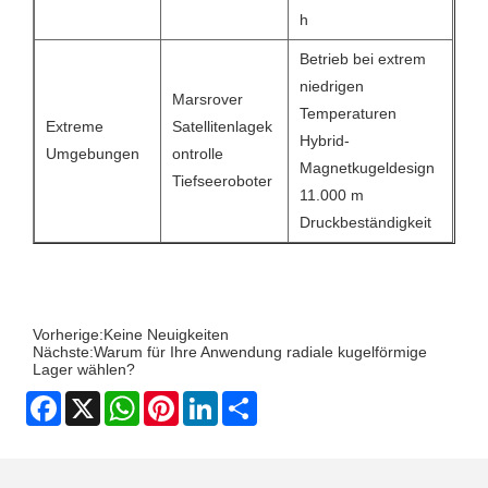
h
Betrieb bei extrem
niedrigen
Marsrover
Temperaturen
Extreme
Satellitenlagek
Hybrid-
Umgebungen
ontrolle
Magnetkugeldesign
Tiefseeroboter
11.000 m
Druckbeständigkeit
Vorherige:
Keine Neuigkeiten
Nächste:
Warum für Ihre Anwendung radiale kugelförmige
Lager wählen?
Facebook
X
WhatsApp
Pinterest
LinkedIn
Share